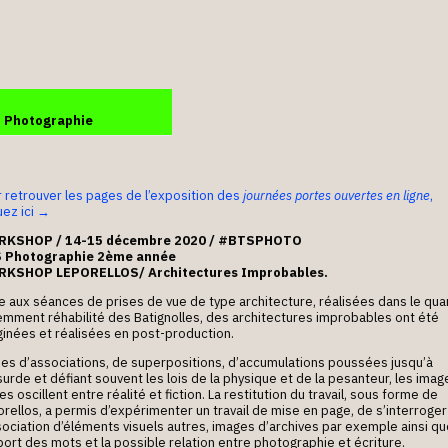
S Photographie
 retrouver les pages de l’exposition des
journées portes ouvertes en ligne
,
uez ici →
KSHOP / 14-15 décembre 2020 / #BTSPHOTO
 Photographie 2ème année
KSHOP LEPORELLOS/ Architectures Improbables.
e aux séances de prises de vue de type architecture, réalisées dans le qua
emment réhabilité des Batignolles, des architectures improbables ont été
ginées et réalisées en post-production.
ues d’associations, de superpositions, d’accumulations poussées jusqu’à
surde et défiant souvent les lois de la physique et de la pesanteur, les imag
les oscillent entre réalité et fiction. La restitution du travail, sous forme de
rellos, a permis d’expérimenter un travail de mise en page, de s’interroger
sociation d’éléments visuels autres, images d’archives par exemple ainsi q
port des mots et la possible relation entre photographie et écriture.