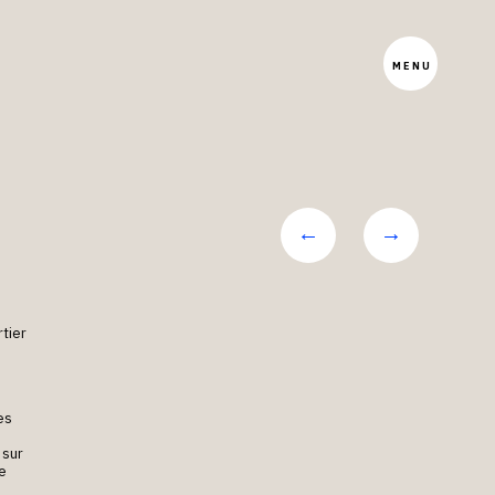
Menu
principal
rtier
es
 sur
ue