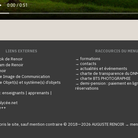
LIENS EXTERNES
RACCOURCIS DU MEN
→ formations
ok de Renoir
→ contacts
am de Renoir
→ actualités et événements
noir
→ charte de transparence du D
 Image de Communication
→ charte BTS PHOTOGRAPHIE
Objet(s) et système(s) d’objets
→ demi-pension : paiement en lig
réservations
 :
enseignants |
apprenants |
lycée.net
e++
pris le site, sauf mention contraire © 2018—2026
AUGUSTE RENOIR
→ ment