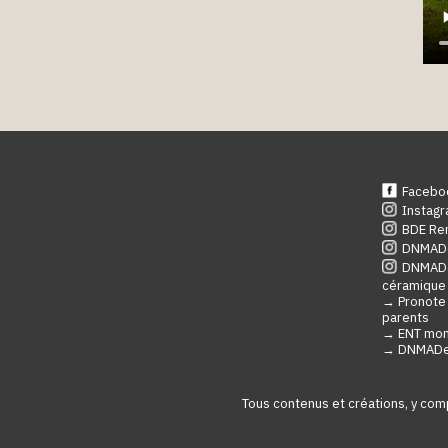
Facebo
Instagr
BDE Re
DNMADe
DNMADe 
céramique
→ Pronote
parents
→ ENT mon
→ DNMAD
Tous contenus et créations, y com