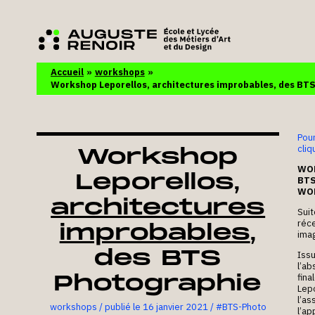
Accueil
workshops
Workshop Leporellos, architectures improbables, des BT
Pour
cliq
Workshop
WOR
Leporellos,
BTS
WOR
architectures
Suit
réc
improbables
,
ima
des BTS
Iss
l’ab
Photographie
fina
Lepo
l’as
workshops
/
16 janvier 2021
/
#BTS-Photo
l’ap