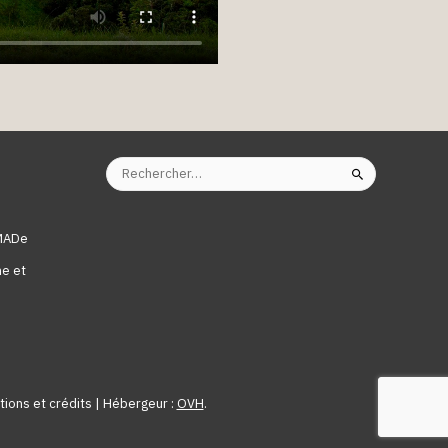
Rechercher :
U
NMADe
ne et
ions et crédits
| Hébergeur :
OVH
.