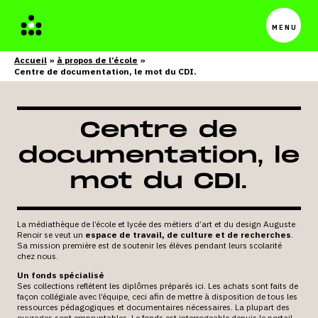
Menu
princip
Accueil
à propos de l’école
Centre de documentation, le mot du CDI.
Centre de
documentation, le
mot du CDI.
La médiathèque de l’école et lycée des métiers d’art et du design Auguste
Renoir se veut un
espace de travail, de culture et de recherches
.
Sa mission première est de soutenir les élèves pendant leurs scolarité
chez nous.
Un fonds spécialisé
Ses collections reflètent les diplômes préparés ici. Les achats sont faits de
façon collégiale avec l’équipe, ceci afin de mettre à disposition de tous les
ressources pédagogiques et documentaires nécessaires. La plupart des
ouvrages sont empruntables. Le fonds est interrogeable depuis le portail