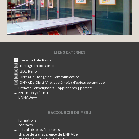
LIENS EXTERNES
Facebook de Renoir
Instagram de Renoir
BDE Renoir
DNMADe Image de Communication
DNMADe Objet(s) et système(s) d’objets céramique
→ Pronote :
enseignants |
apprenants |
parents
→ ENT monlycée.net
→ DNMADe++
RACCOURCIS DU MENU
→ formations
→ contacts
→ actualités et événements
→ charte de transparence du DNMADe
→ charte BTS PHOTOGRAPHIE