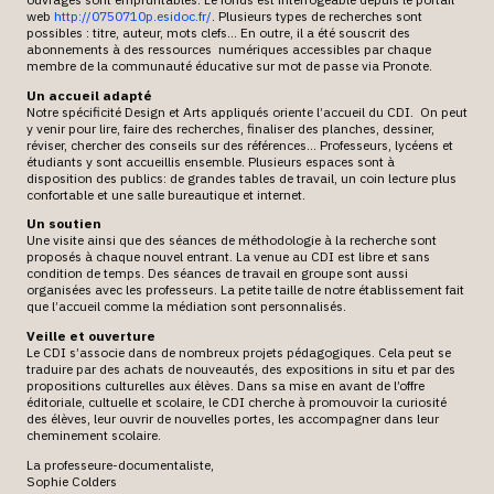
web
http://0750710p.esidoc.fr/
. Plusieurs types de recherches sont
possibles : titre, auteur, mots clefs… En outre, il a été souscrit des
abonnements à des ressources numériques accessibles par chaque
membre de la communauté éducative sur mot de passe via Pronote.
Un accueil adapté
Notre spécificité Design et Arts appliqués oriente l’accueil du CDI. On peut
y venir pour lire, faire des recherches, finaliser des planches, dessiner,
réviser, chercher des conseils sur des références… Professeurs, lycéens et
étudiants y sont accueillis ensemble. Plusieurs espaces sont à
disposition des publics: de grandes tables de travail, un coin lecture plus
confortable et une salle bureautique et internet.
Un soutien
Une visite ainsi que des séances de méthodologie à la recherche sont
proposés à chaque nouvel entrant. La venue au CDI est libre et sans
condition de temps. Des séances de travail en groupe sont aussi
organisées avec les professeurs. La petite taille de notre établissement fait
que l’accueil comme la médiation sont personnalisés.
Veille et ouverture
Le CDI s’associe dans de nombreux projets pédagogiques. Cela peut se
traduire par des achats de nouveautés, des expositions in situ et par des
propositions culturelles aux élèves. Dans sa mise en avant de l’offre
éditoriale, cultuelle et scolaire, le CDI cherche à promouvoir la curiosité
des élèves, leur ouvrir de nouvelles portes, les accompagner dans leur
cheminement scolaire.
La professeure-documentaliste,
Sophie Colders