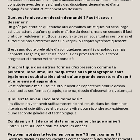
constituée avec des enseignants des disciplines générales et d’arts
appliqués se réunit et retiennent les dossiers.
Quel est le niveau en dessin demandé ? Faut-il savoir
dessiner
?
Un goût pour tout ce qui touche aux domaines artistiques au sens large
est plus attendu qu’une grande maîtrise du dessin, mais en seconde il faut
pratiquer régulièrement (tous les jours) le dessin sous toutes ses formes et
surtout ne pas s’enfermer dans un «style» ou copier systématiquement.
Il est sans doute préférable d’avoir quelques qualités graphiques mais
l’apprentissage régulier et les conseils des professeurs vous feront
progresser et trouver votre personnalité.
Une pratique des autres formes d’expression comme la
peinture, le volume, les maquettes ou la photographie sont
également souhaitables ainsi qu’une grande ouverture d’esprit
et une envie d’apprendre.
C’est préférable mais il faut surtout avoir de l’appétence pour le dessin
sous toutes ses formes (croquis, schéma, dessin d’observation, volume,…)
Quel est le niveau scolaire demandé
?
Les élèves doivent avoir suffisamment de pré-requis dans les domaines
littéraires et scientifiques et de savoirs-être pour répondre aux exigences
d’une seconde générale et technologique.
Combien y a t il de candidats en moyenne chaque année
?
Entre 100 et 300 candidatures selon les années.
Peut-on intégrer le lycée, en première ? Si oui, comment
?
Selon les quelques places vacantes correspondant à des déménagements