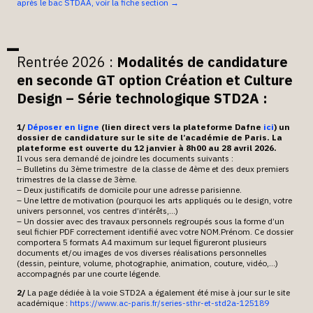
après le bac STDAA, voir la fiche section →
Rentrée 2026 :
Modalités de candidature
en seconde GT option Création et Culture
Design – Série technologique STD2A :
1/
Déposer en ligne
(lien direct vers la plateforme Dafne
ici
) un
dossier de candidature sur le site de l’académie de Paris. La
plateforme est ouverte du 12 janvier à 8h00 au 28 avril 2026.
Il vous sera demandé de joindre les documents suivants :
– Bulletins du 3ème trimestre de la classe de 4ème et des deux premiers
trimestres de la classe de 3ème.
– Deux justificatifs de domicile pour une adresse parisienne.
– Une lettre de motivation (pourquoi les arts appliqués ou le design, votre
univers personnel, vos centres d’intérêts,…)
– Un dossier avec des travaux personnels regroupés sous la forme d’un
seul fichier PDF correctement identifié avec votre NOM.Prénom. Ce dossier
comportera 5 formats A4 maximum sur lequel figureront plusieurs
documents et/ou images de vos diverses réalisations personnelles
(dessin, peinture, volume, photographie, animation, couture, vidéo,…)
accompagnés par une courte légende.
2/
La page dédiée à la voie STD2A a également été mise à jour sur le site
académique :
https://www.ac-paris.fr/series-sthr-et-std2a-125189