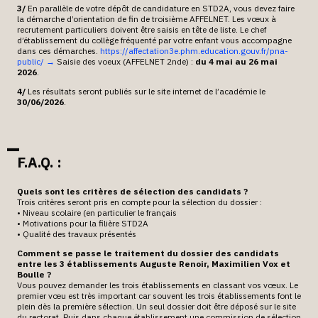
3/
En parallèle de votre dépôt de candidature en STD2A, vous devez faire
la démarche d’orientation de fin de troisième AFFELNET. Les vœux à
recrutement particuliers doivent être saisis en tête de liste. Le chef
d’établissement du collège fréquenté par votre enfant vous accompagne
dans ces démarches.
https://affectation3e.phm.education.gouv.fr/pna-
public/ →
Saisie des voeux (AFFELNET 2nde) :
du 4 mai au 26 mai
2026
.
4/
Les résultats seront publiés sur le site internet de l’académie le
30/06/2026
.
F.A.Q. :
Quels sont les critères de sélection des candidats
?
Trois critères seront pris en compte pour la sélection du dossier :
• Niveau scolaire (en particulier le français
• Motivations pour la filière STD2A
• Qualité des travaux présentés
Comment se passe le traitement du dossier des candidats
entre les 3 établissements Auguste Renoir, Maximilien Vox et
Boulle
?
Vous pouvez demander les trois établissements en classant vos vœux. Le
premier vœu est très important car souvent les trois établissements font le
plein dès la première sélection. Un seul dossier doit être déposé sur le site
du rectorat. Puis dans chaque établissement une commission de sélection