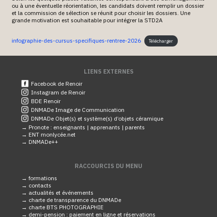
ou à une éventuelle réorientation, les candidats doivent remplir un dossier
et la commission de sélection se réunit pour choisir les dossiers. Une
grande motivation est souhaitable pour intégrer la STD2A
infographie-des-cursus-specifiques-rentree-2026
Télécharger
LIENS EXTERNES
Facebook de Renoir
Instagram de Renoir
BDE Renoir
DNMADe Image de Communication
DNMADe Objet(s) et système(s) d’objets céramique
→ Pronote :
enseignants |
apprenants |
parents
→ ENT monlycée.net
→ DNMADe++
RACCOURCIS DU MENU
→ formations
→ contacts
→ actualités et événements
→ charte de transparence du DNMADe
→ charte BTS PHOTOGRAPHIE
→ demi-pension : paiement en ligne et réservations