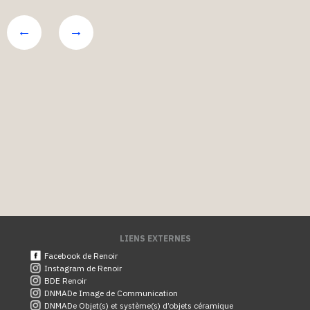
LIENS EXTERNES
Facebook de Renoir
Instagram de Renoir
BDE Renoir
DNMADe Image de Communication
DNMADe Objet(s) et système(s) d’objets céramique