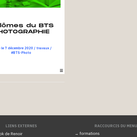
plômes du BTS
HOTOGRAPHIE
7 décembre 2020
/
travaux
/
#BTS-Photo
on des diplômes de fin d’études des
 promotion 2020.
LIENS EXTERNES
RACCOURCIS DU MEN
→ formations
ok de Renoir