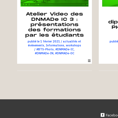
Atelier Video des
DNMADe IC 3 :
di
présentations
P
des formations
par les étudiants
1 février 2021
/
actualités et
événements
,
Informations
,
workshops
/
#BTS-Photo
,
#DNMADe-IC
,
#DNMADe-IN
,
#DNMADe-OC
Présentati
BTS Photo,
Facebo