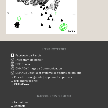
LIENS EXTERNES
Facebook de Renoir
Instagram de Renoir
BDE Renoir
DNMADe Image de Communication
DNMADe Objet(s) et système(s) d’objets céramique
→ Pronote :
enseignants |
apprenants |
parents
→ ENT monlycée.net
→ DNMADe++
RACCOURCIS DU MENU
→ formations
→ contacts