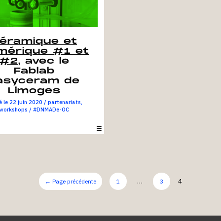
éramique et
mérique #1 et
#2
, avec le
Fablab
asyceram de
Limoges
22 juin 2020
/
partenariats
,
workshops
/
#DNMADe-OC
et comprendre les process
 en collaboration avec un
nel spécialisé dans l’impression 3D
au Fablab EasyCeram au Centre de
et de Technologie Céramique à
…
4
←
Page précédente
1
3