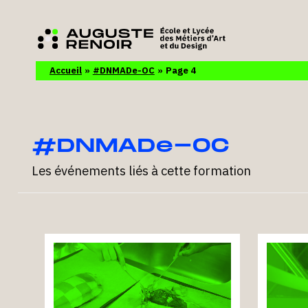
Accueil
#DNMADe-OC
Page 4
#DNMADe-OC
Les événements liés à cette formation